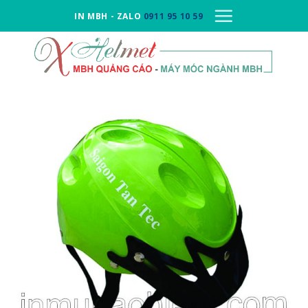
Skip
IN MBH - ZALO
0911 95 10 59
to
content