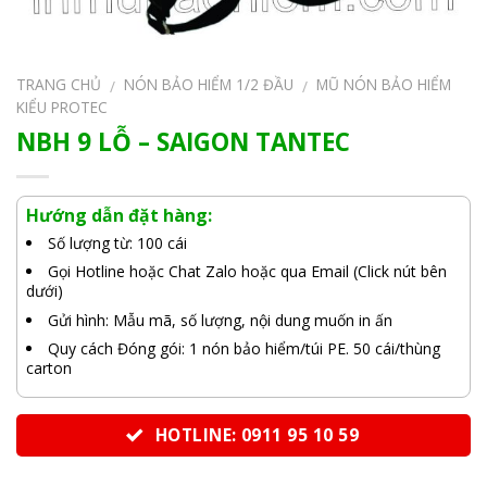
TRANG CHỦ
NÓN BẢO HIỂM 1/2 ĐẦU
MŨ NÓN BẢO HIỂM
/
/
KIỂU PROTEC
NBH 9 LỖ – SAIGON TANTEC
Hướng dẫn đặt hàng:
Số lượng từ: 100 cái
Gọi Hotline hoặc Chat Zalo hoặc qua Email (Click nút bên
dưới)
Gửi hình: Mẫu mã, số lượng, nội dung muốn in ấn
Quy cách Đóng gói: 1 nón bảo hiểm/túi PE. 50 cái/thùng
carton
HOTLINE: 0911 95 10 59