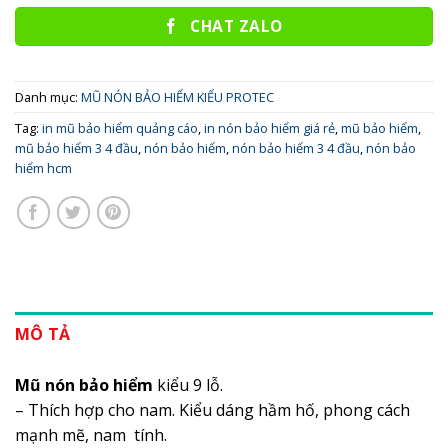
CHAT ZALO
Danh mục:
MŨ NÓN BẢO HIỂM KIỂU PROTEC
Tag:
in mũ bảo hiểm quảng cáo
,
in nón bảo hiểm giá rẻ
,
mũ bảo hiểm
,
mũ bảo hiểm 3 4 đầu
,
nón bảo hiểm
,
nón bảo hiểm 3 4 đầu
,
nón bảo
hiểm hcm
MÔ TẢ
Mũ nón bảo hiểm
kiểu 9 lỗ.
– Thích hợp cho nam. Kiểu dáng hầm hố, phong cách
mạnh mẽ, nam tính.