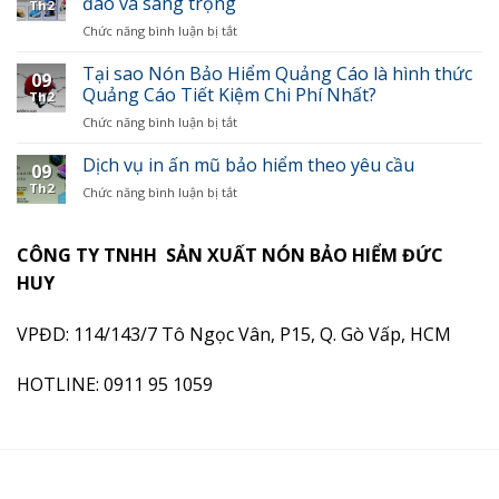
đáo và sang trọng
cấp
Th2
sức
hiểm
mẫu
Chức năng bình luận bị tắt
ở
quảng
quảng
cho
Cách
bá
cáo
các
tạo
Tại sao Nón Bảo Hiểm Quảng Cáo là hình thức
cho
trong
09
công
thiết
Quảng Cáo Tiết Kiệm Chi Phí Nhất?
doanh
chiến
Th2
ty
kế
nghiệp
dịch
đấu
Chức năng bình luận bị tắt
ở
nón
bằng
marketing
thầu
Tại
bảo
việc
sao
Dịch vụ in ấn mũ bảo hiểm theo yêu cầu
hiểm
sử
09
Nón
quảng
dụng
Th2
Chức năng bình luận bị tắt
ở
Bảo
cáo
mũ
Dịch
Hiểm
độc
bảo
vụ
Quảng
đáo
hiểm
in
CÔNG TY TNHH SẢN XUẤT NÓN BẢO HIỂM ĐỨC
Cáo
và
in
ấn
là
sang
HUY
logo
mũ
hình
trọng
bảo
thức
hiểm
VPĐD: 114/143/7 Tô Ngọc Vân, P15, Q. Gò Vấp, HCM
Quảng
theo
Cáo
yêu
Tiết
HOTLINE: 0911 95 1059
cầu
Kiệm
Chi
Phí
Nhất?