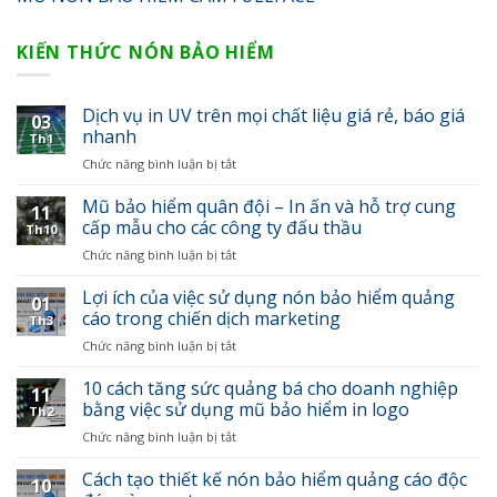
KIẾN THỨC NÓN BẢO HIỂM
Dịch vụ in UV trên mọi chất liệu giá rẻ, báo giá
03
nhanh
Th1
Chức năng bình luận bị tắt
ở
Dịch
vụ
Mũ bảo hiểm quân đội – In ấn và hỗ trợ cung
11
in
cấp mẫu cho các công ty đấu thầu
Th10
UV
Chức năng bình luận bị tắt
ở
trên
Mũ
mọi
bảo
Lợi ích của việc sử dụng nón bảo hiểm quảng
chất
01
hiểm
cáo trong chiến dịch marketing
liệu
Th3
quân
giá
Chức năng bình luận bị tắt
ở
đội
rẻ,
Lợi
–
báo
ích
10 cách tăng sức quảng bá cho doanh nghiệp
In
giá
11
của
bằng việc sử dụng mũ bảo hiểm in logo
ấn
nhanh
Th2
việc
và
Chức năng bình luận bị tắt
ở
sử
hỗ
10
dụng
trợ
cách
Cách tạo thiết kế nón bảo hiểm quảng cáo độc
nón
cung
10
tăng
bảo