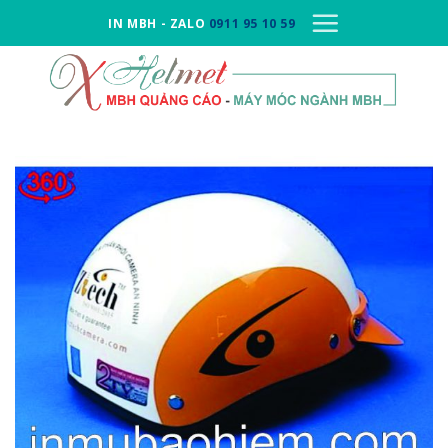
Skip
IN MBH - ZALO
0911 95 10 59
to
content