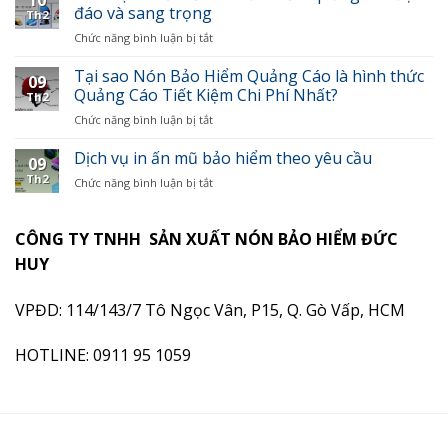
tăng
đáo và sang trọng
bảo
cấp
Th2
sức
hiểm
mẫu
Chức năng bình luận bị tắt
ở
quảng
quảng
cho
Cách
bá
cáo
các
tạo
Tại sao Nón Bảo Hiểm Quảng Cáo là hình thức
cho
trong
09
công
thiết
Quảng Cáo Tiết Kiệm Chi Phí Nhất?
doanh
chiến
Th2
ty
kế
nghiệp
dịch
đấu
Chức năng bình luận bị tắt
ở
nón
bằng
marketing
thầu
Tại
bảo
việc
sao
Dịch vụ in ấn mũ bảo hiểm theo yêu cầu
hiểm
sử
09
Nón
quảng
dụng
Th2
Chức năng bình luận bị tắt
ở
Bảo
cáo
mũ
Dịch
Hiểm
độc
bảo
vụ
Quảng
đáo
hiểm
in
CÔNG TY TNHH SẢN XUẤT NÓN BẢO HIỂM ĐỨC
Cáo
và
in
ấn
là
sang
HUY
logo
mũ
hình
trọng
bảo
thức
hiểm
VPĐD: 114/143/7 Tô Ngọc Vân, P15, Q. Gò Vấp, HCM
Quảng
theo
Cáo
yêu
Tiết
HOTLINE: 0911 95 1059
cầu
Kiệm
Chi
Phí
Nhất?