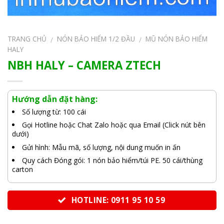
TRANG CHỦ
NÓN BẢO HIỂM 1/2 ĐẦU
MŨ NÓN BẢO HIỂM
/
/
HALY
NBH HALY – CAMERA ZTECH
Hướng dẫn đặt hàng:
Số lượng từ: 100 cái
Gọi Hotline hoặc Chat Zalo hoặc qua Email (Click nút bên
dưới)
Gửi hình: Mẫu mã, số lượng, nội dung muốn in ấn
Quy cách Đóng gói: 1 nón bảo hiểm/túi PE. 50 cái/thùng
carton
HOTLINE: 0911 95 10 59