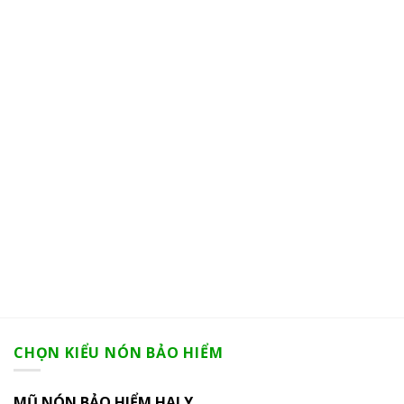
CHỌN KIỂU NÓN BẢO HIỂM
MŨ NÓN BẢO HIỂM HALY