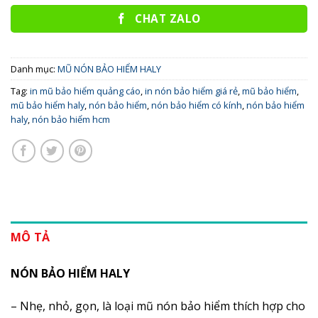
CHAT ZALO
Danh mục:
MŨ NÓN BẢO HIỂM HALY
Tag:
in mũ bảo hiểm quảng cáo
,
in nón bảo hiểm giá rẻ
,
mũ bảo hiểm
,
mũ bảo hiểm haly
,
nón bảo hiểm
,
nón bảo hiểm có kính
,
nón bảo hiểm
haly
,
nón bảo hiểm hcm
MÔ TẢ
NÓN BẢO HIỂM HALY
– Nhẹ, nhỏ, gọn, là loại mũ nón bảo hiểm thích hợp cho