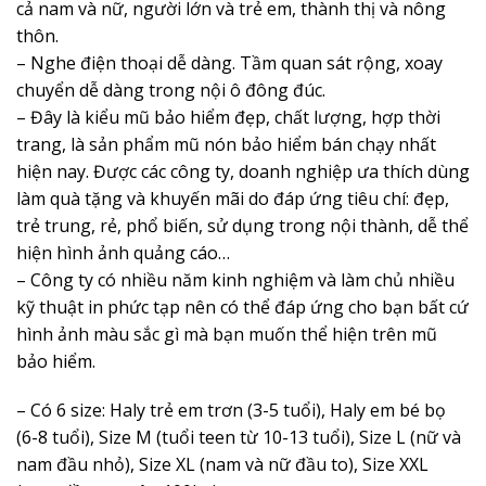
cả nam và nữ, người lớn và trẻ em, thành thị và nông
thôn.
– Nghe điện thoại dễ dàng. Tầm quan sát rộng, xoay
chuyển dễ dàng trong nội ô đông đúc.
– Đây là kiểu mũ bảo hiểm đẹp, chất lượng, hợp thời
trang, là sản phẩm mũ nón bảo hiểm bán chạy nhất
hiện nay. Được các công ty, doanh nghiệp ưa thích dùng
làm quà tặng và khuyến mãi do đáp ứng tiêu chí: đẹp,
trẻ trung, rẻ, phổ biến, sử dụng trong nội thành, dễ thể
hiện hình ảnh quảng cáo…
– Công ty có nhiều năm kinh nghiệm và làm chủ nhiều
kỹ thuật in phức tạp nên có thể đáp ứng cho bạn bất cứ
hình ảnh màu sắc gì mà bạn muốn thể hiện trên mũ
bảo hiểm.
– Có 6 size: Haly trẻ em trơn (3-5 tuổi), Haly em bé bọ
(6-8 tuổi), Size M (tuổi teen từ 10-13 tuổi), Size L (nữ và
nam đầu nhỏ), Size XL (nam và nữ đầu to), Size XXL