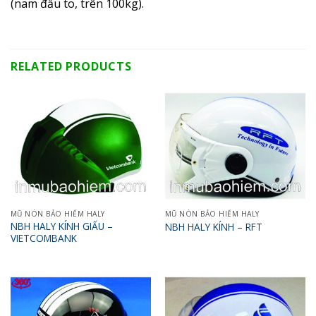
(nam đầu to, trên 100kg).
RELATED PRODUCTS
MŨ NÓN BẢO HIỂM HALY
MŨ NÓN BẢO HIỂM HALY
NBH HALY KÍNH GIẤU –
NBH HALY KÍNH – RFT
VIETCOMBANK