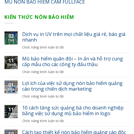
MŨ NÓN BẢO HIỂM CÀM FULLFACE
KIẾN THỨC NÓN BẢO HIỂM
Dịch vụ in UV trên mọi chất liệu giá rẻ, báo giá
03
nhanh
Th1
Chức năng bình luận bị tắt
ở
Dịch
vụ
Mũ bảo hiểm quân đội – In ấn và hỗ trợ cung
11
in
cấp mẫu cho các công ty đấu thầu
Th10
UV
Chức năng bình luận bị tắt
ở
trên
Mũ
mọi
bảo
Lợi ích của việc sử dụng nón bảo hiểm quảng
chất
01
hiểm
cáo trong chiến dịch marketing
liệu
Th3
quân
giá
Chức năng bình luận bị tắt
ở
đội
rẻ,
Lợi
–
báo
ích
10 cách tăng sức quảng bá cho doanh nghiệp
In
giá
11
của
bằng việc sử dụng mũ bảo hiểm in logo
ấn
nhanh
Th2
việc
và
Chức năng bình luận bị tắt
ở
sử
hỗ
10
dụng
trợ
cách
Cách tạo thiết kế nón bảo hiểm quảng cáo độc
nón
cung
10