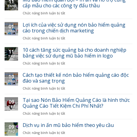
11
in
cấp mẫu cho các công ty đấu thầu
Th10
UV
Chức năng bình luận bị tắt
ở
trên
Mũ
mọi
bảo
Lợi ích của việc sử dụng nón bảo hiểm quảng
chất
01
hiểm
cáo trong chiến dịch marketing
liệu
Th3
quân
giá
Chức năng bình luận bị tắt
ở
đội
rẻ,
Lợi
–
báo
ích
10 cách tăng sức quảng bá cho doanh nghiệp
In
giá
11
của
bằng việc sử dụng mũ bảo hiểm in logo
ấn
nhanh
Th2
việc
và
Chức năng bình luận bị tắt
ở
sử
hỗ
10
dụng
trợ
cách
Cách tạo thiết kế nón bảo hiểm quảng cáo độc
nón
cung
10
tăng
đáo và sang trọng
bảo
cấp
Th2
sức
hiểm
mẫu
Chức năng bình luận bị tắt
ở
quảng
quảng
cho
Cách
bá
cáo
các
tạo
Tại sao Nón Bảo Hiểm Quảng Cáo là hình thức
cho
trong
09
công
thiết
Quảng Cáo Tiết Kiệm Chi Phí Nhất?
doanh
chiến
Th2
ty
kế
nghiệp
dịch
đấu
Chức năng bình luận bị tắt
ở
nón
bằng
marketing
thầu
Tại
bảo
việc
sao
Dịch vụ in ấn mũ bảo hiểm theo yêu cầu
hiểm
sử
09
Nón
quảng
dụng
Th2
Chức năng bình luận bị tắt
ở
Bảo
cáo
mũ