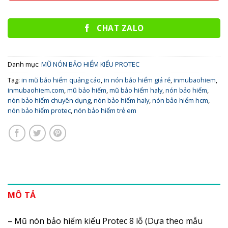
CHAT ZALO
Danh mục:
MŨ NÓN BẢO HIỂM KIỂU PROTEC
Tag:
in mũ bảo hiểm quảng cáo
,
in nón bảo hiểm giá rẻ
,
inmubaohiem
,
inmubaohiem.com
,
mũ bảo hiểm
,
mũ bảo hiểm haly
,
nón bảo hiểm
,
nón bảo hiểm chuyên dụng
,
nón bảo hiểm haly
,
nón bảo hiểm hcm
,
nón bảo hiểm protec
,
nón bảo hiểm trẻ em
MÔ TẢ
– Mũ nón bảo hiểm kiểu Protec 8 lỗ (Dựa theo mẫu