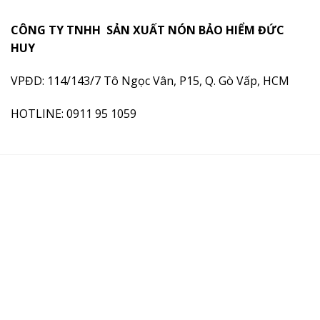
Dịch
Hiểm
độc
bảo
vụ
Quảng
đáo
hiểm
in
CÔNG TY TNHH SẢN XUẤT NÓN BẢO HIỂM ĐỨC
Cáo
và
in
ấn
là
sang
HUY
logo
mũ
hình
trọng
bảo
thức
hiểm
VPĐD: 114/143/7 Tô Ngọc Vân, P15, Q. Gò Vấp, HCM
Quảng
theo
Cáo
yêu
Tiết
HOTLINE: 0911 95 1059
cầu
Kiệm
Chi
Phí
Nhất?