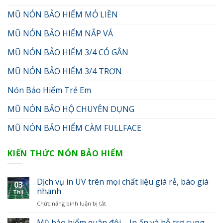
MŨ NÓN BẢO HIỂM MỎ LIỀN
MŨ NÓN BẢO HIỂM NẮP VÁ
MŨ NÓN BẢO HIỂM 3/4 CÓ GÂN
MŨ NÓN BẢO HIỂM 3/4 TRƠN
Nón Bảo Hiểm Trẻ Em
MŨ NÓN BẢO HỘ CHUYÊN DỤNG
MŨ NÓN BẢO HIỂM CÀM FULLFACE
KIẾN THỨC NÓN BẢO HIỂM
Dịch vụ in UV trên mọi chất liệu giá rẻ, báo giá
03
nhanh
Th1
Chức năng bình luận bị tắt
ở
Dịch
vụ
Mũ bảo hiểm quân đội – In ấn và hỗ trợ cung