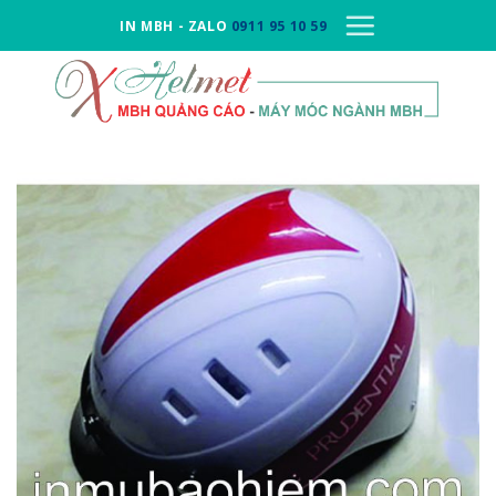
Skip
IN MBH - ZALO
0911 95 10 59
to
content