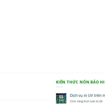
KIẾN THỨC NÓN BẢO H
Dịch vụ in UV trên m
03
Th1
Chức năng bình luận bị tắt
ở