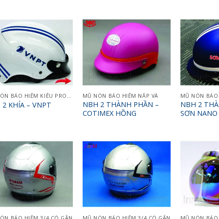
MŨ NÓN BẢO HIỂM KIỂU PROTEC
MŨ NÓN BẢO HIỂM NẮP VÁ
MŨ NÓN BẢO 
NBH 2 THÀNH PHẦN –
NBH 2 THÀ
 2 KHÍA – VNPT
COTIMEX HỒNG
SƠN NANO
ÓN BẢO HIỂM 3/4 CÓ GÂN
MŨ NÓN BẢO HIỂM 3/4 CÓ GÂN
MŨ NÓN BẢO 