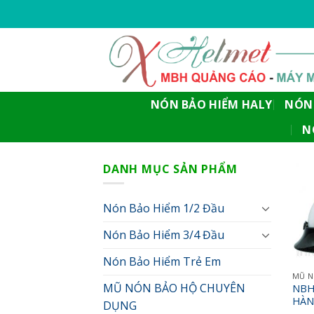
Skip
to
content
NÓN BẢO HIỂM HALY
NÓN 
N
DANH MỤC SẢN PHẨM
Nón Bảo Hiểm 1/2 Đầu
Nón Bảo Hiểm 3/4 Đầu
Nón Bảo Hiểm Trẻ Em
MŨ NÓN BẢO HỘ CHUYÊN
NBH
HÀN
DỤNG