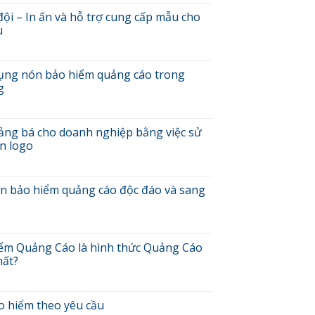
ịch
ụ
ội – In ấn và hỗ trợ cung cấp mẫu cho
u
V
rên
ũ
ọi
ảo
 dụng nón bảo hiểm quảng cáo trong
hất
iểm
ệu
g
uân
á
ội
,
i
áo
h
uảng bá cho doanh nghiệp bằng việc sử
á
ủa
n logo
n
hanh
ệc
à
ử
ỗ
0
ụng
ợ
ách
ón bảo hiểm quảng cáo độc đáo và sang
ón
ung
ăng
ảo
ấp
ức
iểm
ẫu
uảng
uảng
ho
ách
á
áo
ác
ạo
ểm Quảng Cáo là hình thức Quảng Cáo
ho
rong
ông
iết
hất?
oanh
hiến
ế
ghiệp
ịch
ấu
ón
ằng
arketing
hầu
i
ảo
ệc
ao
o hiểm theo yêu cầu
iểm
ử
ón