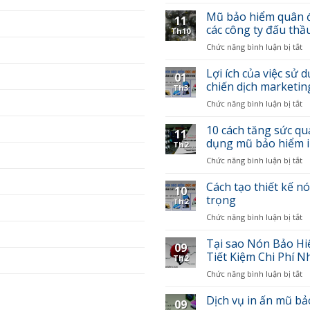
D
v
Mũ bảo hiểm quân đ
11
in
các công ty đấu thầ
Th10
U
Chức năng bình luận bị tắt
ở
t
M
m
b
Lợi ích của việc sử
c
01
h
li
chiến dịch marketin
Th3
q
gi
Chức năng bình luận bị tắt
ở
đ
rẻ
Lợ
–
b
íc
10 cách tăng sức q
In
gi
11
c
dụng mũ bảo hiểm i
ấ
n
Th2
vi
v
Chức năng bình luận bị tắt
ở
s
h
1
d
tr
c
Cách tạo thiết kế n
n
c
10
t
trọng
b
c
Th2
s
h
m
Chức năng bình luận bị tắt
ở
q
q
c
C
b
c
c
t
Tại sao Nón Bảo Hi
c
t
09
c
th
Tiết Kiệm Chi Phí N
d
c
Th2
ty
k
n
d
đ
Chức năng bình luận bị tắt
ở
n
b
m
t
Tạ
b
vi
s
Dịch vụ in ấn mũ bả
h
s
09
N