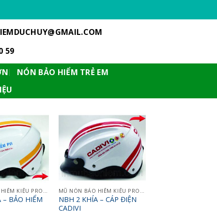
IEMDUCHUY@GMAIL.COM
0 59
ƠN
NÓN BẢO HIỂM TRẺ EM
IỆU
MŨ NÓN BẢO HIỂM KIỂU PROTEC
MŨ NÓN BẢO HIỂM KIỂU PROTEC
A – BẢO HIỂM
NBH 2 KHÍA – CÁP ĐIỆN
CADIVI