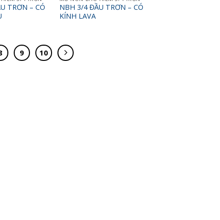
ẦU TRƠN – CÓ
NBH 3/4 ĐẦU TRƠN – CÓ
U
KÍNH LAVA
8
9
10