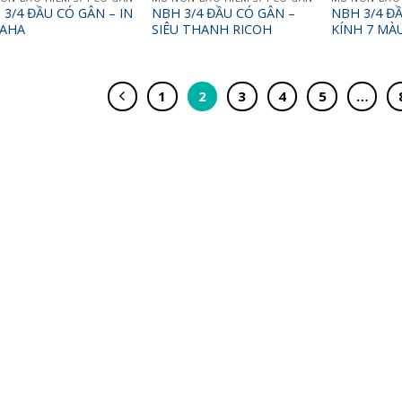
3/4 ĐẦU CÓ GÂN – IN
NBH 3/4 ĐẦU CÓ GÂN –
NBH 3/4 Đ
AHA
SIÊU THANH RICOH
KÍNH 7 MÀ
1
2
3
4
5
…