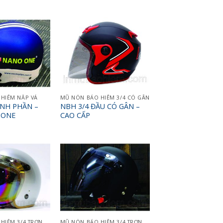
HIỂM NẮP VÁ
MŨ NÓN BẢO HIỂM 3/4 CÓ GÂN
NH PHẦN –
NBH 3/4 ĐẦU CÓ GÂN –
 ONE
CAO CẤP
HIỂM 3/4 TRƠN
MŨ NÓN BẢO HIỂM 3/4 TRƠN