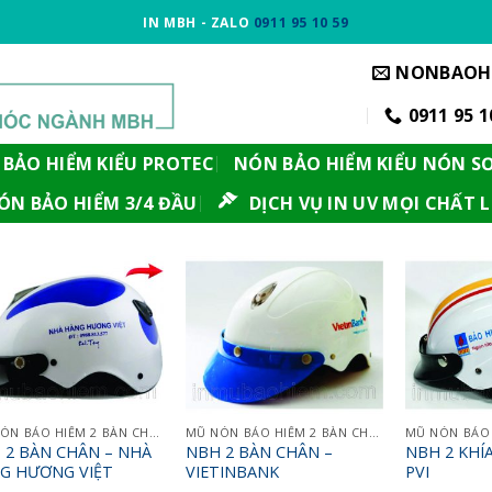
IN MBH - ZALO
0911 95 10 59
NONBAOH
0911 95 1
BẢO HIỂM KIỂU PROTEC
NÓN BẢO HIỂM KIỂU NÓN S
ÓN BẢO HIỂM 3/4 ĐẦU
DỊCH VỤ IN UV MỌI CHẤT L
MŨ NÓN BẢO HIỂM 2 BÀN CHÂN
MŨ NÓN BẢO HIỂM 2 BÀN CHÂN
 2 BÀN CHÂN – NHÀ
NBH 2 BÀN CHÂN –
NBH 2 KHÍ
G HƯƠNG VIỆT
VIETINBANK
PVI