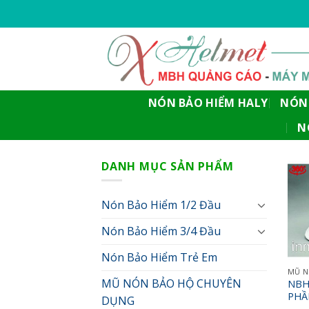
Skip
to
content
NÓN BẢO HIỂM HALY
NÓN 
N
DANH MỤC SẢN PHẨM
Nón Bảo Hiểm 1/2 Đầu
Nón Bảo Hiểm 3/4 Đầu
Nón Bảo Hiểm Trẻ Em
MŨ N
MŨ NÓN BẢO HỘ CHUYÊN
NBH
PHẦ
DỤNG