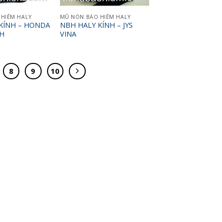
HIỂM HALY
MŨ NÓN BẢO HIỂM HALY
KÍNH – HONDA
NBH HALY KÍNH – JYS
H
VINA
8
9
10