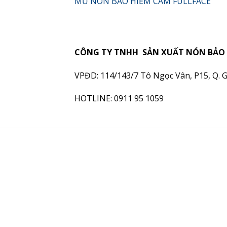
MŨ NÓN BẢO HIỂM CÀM FULLFACE
CÔNG TY TNHH SẢN XUẤT NÓN BẢO 
VPĐD: 114/143/7 Tô Ngọc Vân, P15, Q. 
HOTLINE: 0911 95 1059