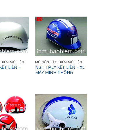
HIỂM MỎ LIỀN
MŨ NÓN BẢO HIỂM MỎ LIỀN
ẾT LIỀN –
NBH HALY KẾT LIỀN – XE
MÁY MINH THÔNG