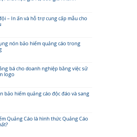
ịch
ụ
ội – In ấn và hỗ trợ cung cấp mẫu cho
u
V
rên
ũ
ọi
ảo
 dụng nón bảo hiểm quảng cáo trong
hất
iểm
ệu
g
uân
á
ội
,
i
áo
h
uảng bá cho doanh nghiệp bằng việc sử
á
ủa
n logo
n
hanh
ệc
à
ử
ỗ
0
ụng
ợ
ách
ón bảo hiểm quảng cáo độc đáo và sang
ón
ung
ăng
ảo
ấp
ức
iểm
ẫu
uảng
uảng
ho
ách
á
áo
ác
ạo
ểm Quảng Cáo là hình thức Quảng Cáo
ho
rong
ông
iết
hất?
oanh
hiến
ế
ghiệp
ịch
ấu
ón
ằng
arketing
hầu