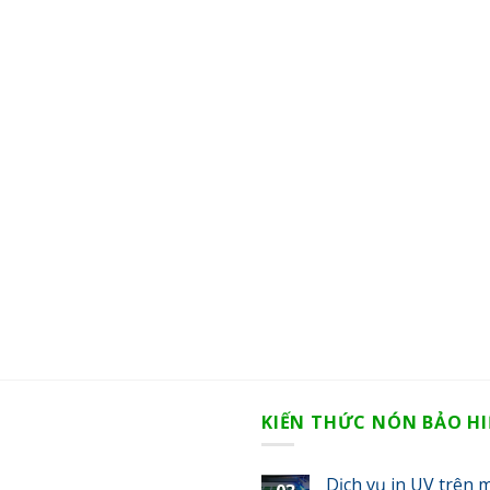
KIẾN THỨC NÓN BẢO H
Dịch vụ in UV trên m