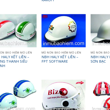
ÓN BẢO HIỂM MỎ LIỀN
MŨ NÓN BẢO HIỂM MỎ LIỀN
MŨ NÓN BẢO 
 HALY KẾT LIỀN –
NBH HALY KẾT LIỀN –
NBH HALY K
NG THANH SIÊU
FPT SOFTWARE
SƠN BẠC
NH