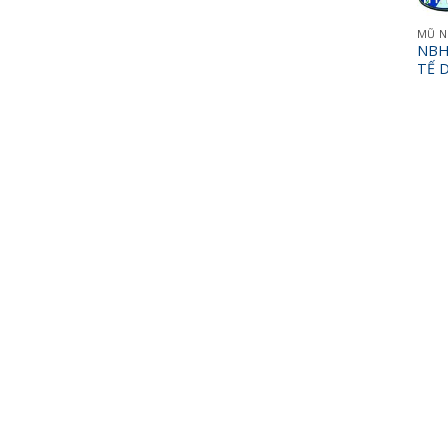
MŨ N
NBH 
TẾ 