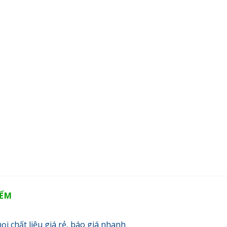
IỂM
ọi chất liệu giá rẻ, báo giá nhanh