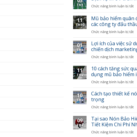
03
Th1
Chức năng bình luận bị tắt
ở
D
v
Mũ bảo hiểm quân đ
11
in
các công ty đấu thầ
Th10
U
Chức năng bình luận bị tắt
ở
t
M
m
b
Lợi ích của việc sử
c
01
h
li
chiến dịch marketin
Th3
q
gi
Chức năng bình luận bị tắt
ở
đ
rẻ
Lợ
–
b
íc
10 cách tăng sức q
In
gi
11
c
dụng mũ bảo hiểm i
ấ
n
Th2
vi
v
Chức năng bình luận bị tắt
ở
s
h
1
d
tr
c
Cách tạo thiết kế n
n
c
10
t
trọng
b
c
Th2
s
h
m
Chức năng bình luận bị tắt
ở
q
q
c
C
b
c
c
t
Tại sao Nón Bảo Hi
c
t
09
c
th
Tiết Kiệm Chi Phí N
d
c
Th2
ty
k
n
d
đ
Chức năng bình luận bị tắt
ở
n
b
m
t