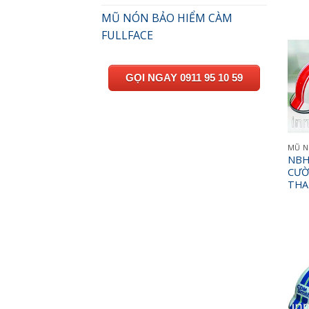
MŨ NÓN BẢO HIỂM CÀM
FULLFACE
GỌI NGAY 0911 95 10 59
MŨ N
NBH
CƯỜ
THA