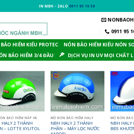
IN MBH - ZALO
0911 95 10 59
NONBAOH
0911 95 1
BẢO HIỂM KIỂU PROTEC
NÓN BẢO HIỂM KIỂU NÓN S
ÓN BẢO HIỂM 3/4 ĐẦU
DỊCH VỤ IN UV MỌI CHẤT L
ÓN BẢO HIỂM NẮP VÁ
MŨ NÓN BẢO HIỂM HALY
MŨ NÓN BẢO 
 HALY 2 THÀNH
NBH HALY 2 THÀNH
NBH HALY K
N – LOTTE XYLITOL
PHẦN – MÁY LỌC NƯỚC
BĐS KHƯƠ
KAROFI