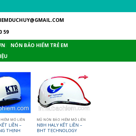
IEMDUCHUY@GMAIL.COM
0 59
ƠN
NÓN BẢO HIỂM TRẺ EM
IỆU
HIỂM MỎ LIỀN
MŨ NÓN BẢO HIỂM MỎ LIỀN
ẾT LIỀN –
NBH HALY KẾT LIỀN –
NG THỊNH
BHT TECHNOLOGY