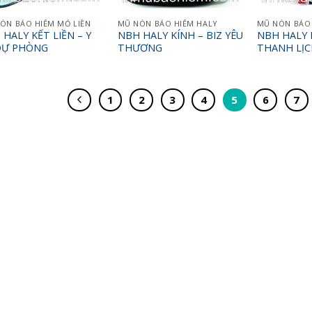
ÓN BẢO HIỂM MỎ LIỀN
MŨ NÓN BẢO HIỂM HALY
MŨ NÓN BẢO 
HALY KẾT LIỀN – Y
NBH HALY KÍNH – BIZ YÊU
NBH HALY 
DỰ PHÒNG
THƯƠNG
THANH LỊC
1
2
3
4
5
6
7