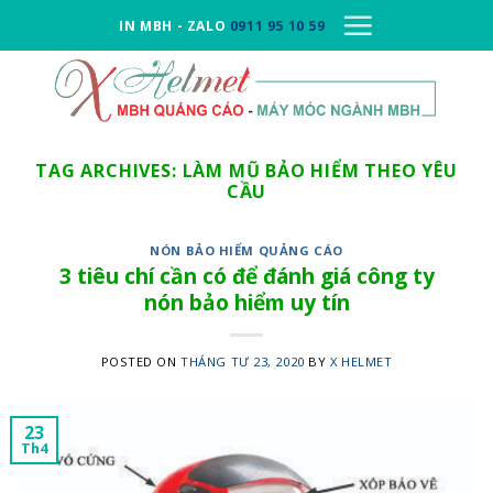
Skip
IN MBH - ZALO
0911 95 10 59
to
content
TAG ARCHIVES:
LÀM MŨ BẢO HIỂM THEO YÊU
CẦU
NÓN BẢO HIỂM QUẢNG CÁO
3 tiêu chí cần có để đánh giá công ty
nón bảo hiểm uy tín
POSTED ON
THÁNG TƯ 23, 2020
BY
X HELMET
23
Th4