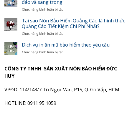
tăng
đáo và sang trọng
bảo
cấp
Th2
sức
hiểm
mẫu
Chức năng bình luận bị tắt
ở
quảng
quảng
cho
Cách
bá
cáo
các
tạo
Tại sao Nón Bảo Hiểm Quảng Cáo là hình thức
cho
trong
09
công
thiết
Quảng Cáo Tiết Kiệm Chi Phí Nhất?
doanh
chiến
Th2
ty
kế
nghiệp
dịch
đấu
Chức năng bình luận bị tắt
ở
nón
bằng
marketing
thầu
Tại
bảo
việc
sao
Dịch vụ in ấn mũ bảo hiểm theo yêu cầu
hiểm
sử
09
Nón
quảng
dụng
Th2
Chức năng bình luận bị tắt
ở
Bảo
cáo
mũ
Dịch
Hiểm
độc
bảo
vụ
Quảng
đáo
hiểm
in
CÔNG TY TNHH SẢN XUẤT NÓN BẢO HIỂM ĐỨC
Cáo
và
in
ấn
là
sang
HUY
logo
mũ
hình
trọng
bảo
thức
hiểm
VPĐD: 114/143/7 Tô Ngọc Vân, P15, Q. Gò Vấp, HCM
Quảng
theo
Cáo
yêu
Tiết
HOTLINE: 0911 95 1059
cầu
Kiệm
Chi
Phí
Nhất?