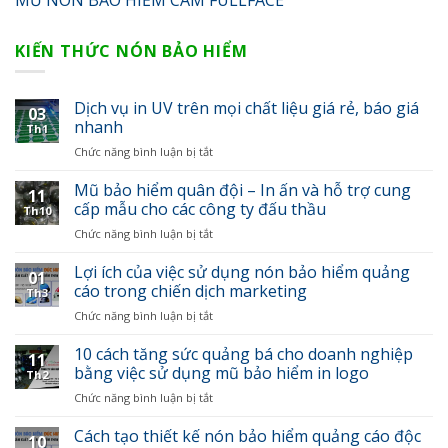
MŨ NÓN BẢO HIỂM CÀM FULLFACE
KIẾN THỨC NÓN BẢO HIỂM
Dịch vụ in UV trên mọi chất liệu giá rẻ, báo giá
03
nhanh
Th1
Chức năng bình luận bị tắt
ở
Dịch
vụ
Mũ bảo hiểm quân đội – In ấn và hỗ trợ cung
11
in
cấp mẫu cho các công ty đấu thầu
Th10
UV
Chức năng bình luận bị tắt
ở
trên
Mũ
mọi
bảo
Lợi ích của việc sử dụng nón bảo hiểm quảng
chất
01
hiểm
cáo trong chiến dịch marketing
liệu
Th3
quân
giá
Chức năng bình luận bị tắt
ở
đội
rẻ,
Lợi
–
báo
ích
10 cách tăng sức quảng bá cho doanh nghiệp
In
giá
11
của
bằng việc sử dụng mũ bảo hiểm in logo
ấn
nhanh
Th2
việc
và
Chức năng bình luận bị tắt
ở
sử
hỗ
10
dụng
trợ
cách
Cách tạo thiết kế nón bảo hiểm quảng cáo độc
nón
cung
10