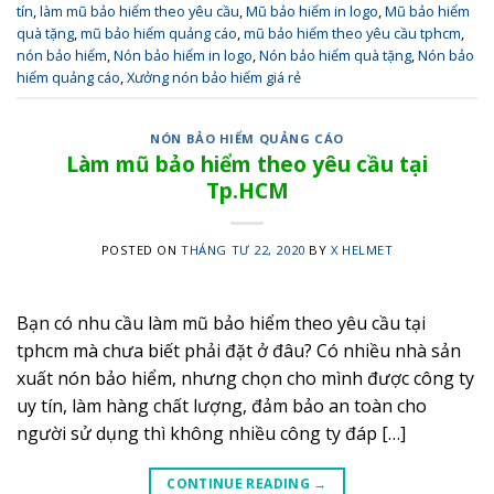
tín
,
làm mũ bảo hiểm theo yêu cầu
,
Mũ bảo hiểm in logo
,
Mũ bảo hiểm
quà tặng
,
mũ bảo hiểm quảng cáo
,
mũ bảo hiểm theo yêu cầu tphcm
,
nón bảo hiểm
,
Nón bảo hiểm in logo
,
Nón bảo hiểm quà tặng
,
Nón bảo
hiểm quảng cáo
,
Xưởng nón bảo hiểm giá rẻ
NÓN BẢO HIỂM QUẢNG CÁO
Làm mũ bảo hiểm theo yêu cầu tại
Tp.HCM
POSTED ON
THÁNG TƯ 22, 2020
BY
X HELMET
Bạn có nhu cầu làm mũ bảo hiểm theo yêu cầu tại
tphcm mà chưa biết phải đặt ở đâu? Có nhiều nhà sản
xuất nón bảo hiểm, nhưng chọn cho mình được công ty
uy tín, làm hàng chất lượng, đảm bảo an toàn cho
người sử dụng thì không nhiều công ty đáp […]
CONTINUE READING
→