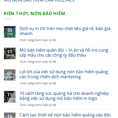
MŨ NÓN BẢO HIỂM CÀM FULLFACE
KIẾN THỨC NÓN BẢO HIỂM
Dịch vụ in UV trên mọi chất liệu giá rẻ, báo giá
03
nhanh
Th1
Chức năng bình luận bị tắt
ở
Dịch
vụ
Mũ bảo hiểm quân đội – In ấn và hỗ trợ cung
11
in
cấp mẫu cho các công ty đấu thầu
Th10
UV
Chức năng bình luận bị tắt
ở
trên
Mũ
mọi
bảo
Lợi ích của việc sử dụng nón bảo hiểm quảng
chất
01
hiểm
cáo trong chiến dịch marketing
liệu
Th3
quân
giá
Chức năng bình luận bị tắt
ở
đội
rẻ,
Lợi
–
báo
ích
10 cách tăng sức quảng bá cho doanh nghiệp
In
giá
11
của
bằng việc sử dụng mũ bảo hiểm in logo
ấn
nhanh
Th2
việc
và
Chức năng bình luận bị tắt
ở
sử
hỗ
10
dụng
trợ
cách
Cách tạo thiết kế nón bảo hiểm quảng cáo độc
nón
cung
10