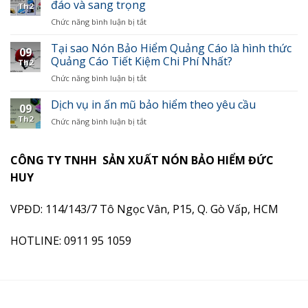
tăng
đáo và sang trọng
bảo
cấp
Th2
sức
hiểm
mẫu
Chức năng bình luận bị tắt
ở
quảng
quảng
cho
Cách
bá
cáo
các
tạo
Tại sao Nón Bảo Hiểm Quảng Cáo là hình thức
cho
trong
09
công
thiết
Quảng Cáo Tiết Kiệm Chi Phí Nhất?
doanh
chiến
Th2
ty
kế
nghiệp
dịch
đấu
Chức năng bình luận bị tắt
ở
nón
bằng
marketing
thầu
Tại
bảo
việc
sao
Dịch vụ in ấn mũ bảo hiểm theo yêu cầu
hiểm
sử
09
Nón
quảng
dụng
Th2
Chức năng bình luận bị tắt
ở
Bảo
cáo
mũ
Dịch
Hiểm
độc
bảo
vụ
Quảng
đáo
hiểm
in
CÔNG TY TNHH SẢN XUẤT NÓN BẢO HIỂM ĐỨC
Cáo
và
in
ấn
là
sang
HUY
logo
mũ
hình
trọng
bảo
thức
hiểm
VPĐD: 114/143/7 Tô Ngọc Vân, P15, Q. Gò Vấp, HCM
Quảng
theo
Cáo
yêu
Tiết
HOTLINE: 0911 95 1059
cầu
Kiệm
Chi
Phí
Nhất?