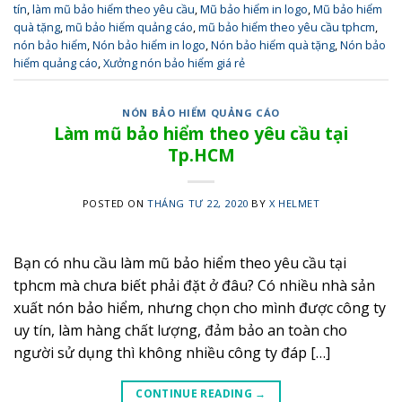
tín
,
làm mũ bảo hiểm theo yêu cầu
,
Mũ bảo hiểm in logo
,
Mũ bảo hiểm
quà tặng
,
mũ bảo hiểm quảng cáo
,
mũ bảo hiểm theo yêu cầu tphcm
,
nón bảo hiểm
,
Nón bảo hiểm in logo
,
Nón bảo hiểm quà tặng
,
Nón bảo
hiểm quảng cáo
,
Xưởng nón bảo hiểm giá rẻ
NÓN BẢO HIỂM QUẢNG CÁO
Làm mũ bảo hiểm theo yêu cầu tại
Tp.HCM
POSTED ON
THÁNG TƯ 22, 2020
BY
X HELMET
Bạn có nhu cầu làm mũ bảo hiểm theo yêu cầu tại
tphcm mà chưa biết phải đặt ở đâu? Có nhiều nhà sản
xuất nón bảo hiểm, nhưng chọn cho mình được công ty
uy tín, làm hàng chất lượng, đảm bảo an toàn cho
người sử dụng thì không nhiều công ty đáp […]
CONTINUE READING
→