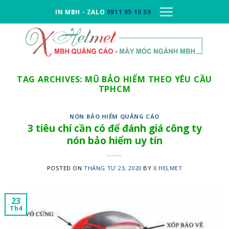
Skip
IN MBH - ZALO
0911 95 10 59
to
content
TAG ARCHIVES:
MŨ BẢO HIỂM THEO YÊU CẦU
TPHCM
NÓN BẢO HIỂM QUẢNG CÁO
3 tiêu chí cần có để đánh giá công ty
nón bảo hiểm uy tín
POSTED ON
THÁNG TƯ 23, 2020
BY
X HELMET
23
Th4